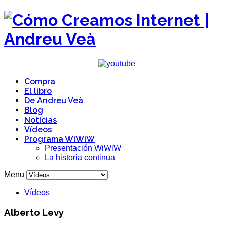
Compra
El libro
De Andreu Veà
Blog
Notícias
Vídeos
Programa WiWiW
Presentación WiWiW
La historia continua
Menu
Vídeos
Alberto Levy