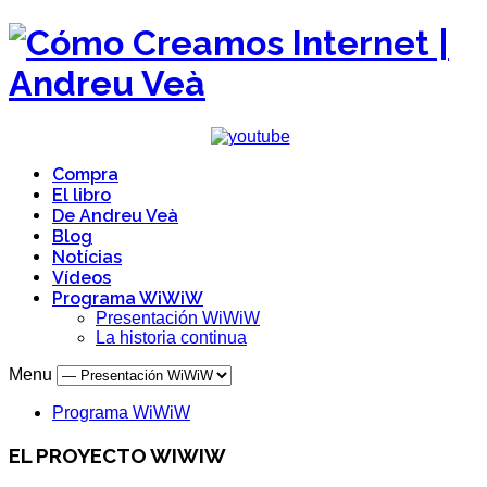
Compra
El libro
De Andreu Veà
Blog
Notícias
Vídeos
Programa WiWiW
Presentación WiWiW
La historia continua
Menu
Programa WiWiW
EL PROYECTO WIWIW