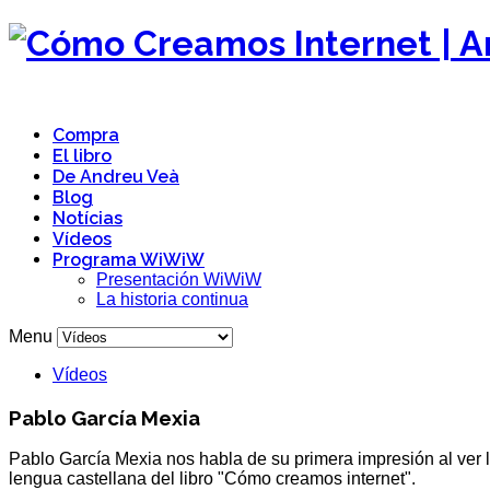
Compra
El libro
De Andreu Veà
Blog
Notícias
Vídeos
Programa WiWiW
Presentación WiWiW
La historia continua
Menu
Vídeos
Pablo García Mexia
Pablo García Mexia nos habla de su primera impresión al ver l
lengua castellana del libro "Cómo creamos internet".